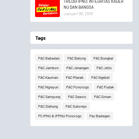
TRILOGI IPNU: INTEGRITAS KADER
NU DAN BANGSA
Januari 06, 2018
Tags
PAC Babadan
PAC Balong
PAC Bungkal
PAC Jambon
PAC Jenangan
PAC Jetis
PAC Kauman
PAC Mlarak
PAC Ngebel
PAC Ngrayun
PAC Ponorogo
PAC Pudak
PAC Sampung
PAC Sawoo
PAC Siman
PAC Slahung
PAC Sukorejo
PC IPNU & IPPNU Ponorogo
Pac Badegan