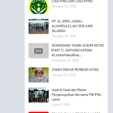
LOGO IPNU DAN LOGO IPPNU
Oktober 29, 2018
PP. AL-IDRIS JUARA I,
ALHAMDULILLAH! DO'A KAMI
DIIJABAH
Oktober 25, 2018
SENANDUNG TASBIH DI BUMI REYOG
(PART 1) - BATHORO KATONG
#LombaVideoBima...
November 01, 2018
SYAIKH MAS'UD MEMBURU KITAB
Januari 03, 2018
Halal bi Halal dan Malam
Penganugrahan Bersama PW IPNU
Jatim
Juni 07, 2021