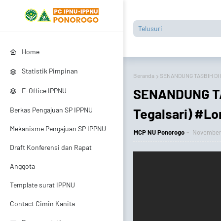
Home
Statistik Pimpinan
Beranda
SENANDUNG TASBIH DI B
SENANDUNG TA
E-Office IPPNU
Tegalsari) #L
Berkas Pengajuan SP IPPNU
Mekanisme Pengajuan SP IPPNU
MCP NU Ponorogo
November 
Draft Konferensi dan Rapat
Anggota
Template surat IPPNU
Contact Cimin Kanita