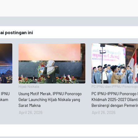
 postingan ini
Hijab Niskala
PC IPNU dan IPPNU Ponorog
C IPNU
Usung Motif Merak, IPPNU Ponorogo
PC IPNU-IPPNU Ponorogo
Makam
Gelar Launching Hijab Niskala yang
Khidmah 2025-2027 Dilanti
Sarat Makna
Bersinergi dengan Pemeri
April 26, 2026
April 26, 2026