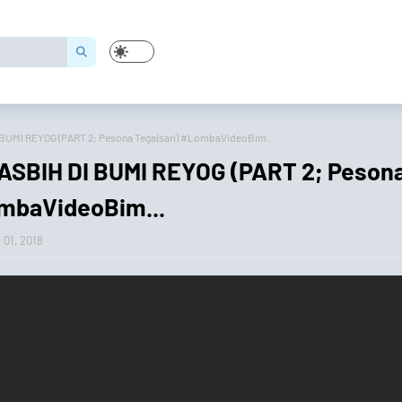
UMI REYOG (PART 2; Pesona Tegalsari) #LombaVideoBim...
SBIH DI BUMI REYOG (PART 2; Peson
ombaVideoBim...
01, 2018