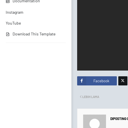
Documentation
Instagram
YouTube
Download This Template
Facebook
Twitt
LEBIH LAMA
er
DIPOSTING