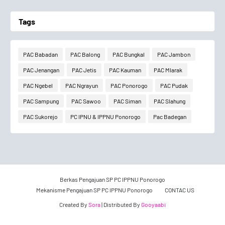
Tags
PAC Babadan
PAC Balong
PAC Bungkal
PAC Jambon
PAC Jenangan
PAC Jetis
PAC Kauman
PAC Mlarak
PAC Ngebel
PAC Ngrayun
PAC Ponorogo
PAC Pudak
PAC Sampung
PAC Sawoo
PAC Siman
PAC Slahung
PAC Sukorejo
PC IPNU & IPPNU Ponorogo
Pac Badegan
Berkas Pengajuan SP PC IPPNU Ponorogo
Mekanisme Pengajuan SP PC IPPNU Ponorogo
CONTAC US
Created By
Sora
| Distributed By
Gooyaabi