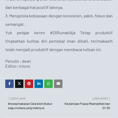
dan berbagai hal positif lainnya.
3. Mengelola kebiasaan dengan konsisten, yakin, fokus dan
semangat.
Yuk pelajar keren #DiRumahAja Tetap produktif
tingkatkan kulitas diri pertebal iman dihati, terimakasih
telah menjadi produktif dengan membaca tulisan ini.
Penulis : dewi
Editor: triono
LEBIH LAMA
LEBIH BARU
#resepmakanan Cara bikin Bubur
Keutamaan Puasa Rhamadhan hari
sagu mutiara yang maknyus
01-30