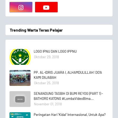
Trending Warta Teras Pelajar
LOGO IPNU DAN LOGO IPPNU
Oktober 29, 2018
PP. AL-IDRIS JUARA I, ALHAMDULILLAH! DO'A
KAMI DIIJABAH
Oktober 25, 2018
SENANDUNG TASBIH DI BUMI REYOG (PART 1) -
BATHORO KATONG #LombaVideoBima...
November 01, 2018
Peringatan Hari 'Kidal' Internasional, Untuk Apa?