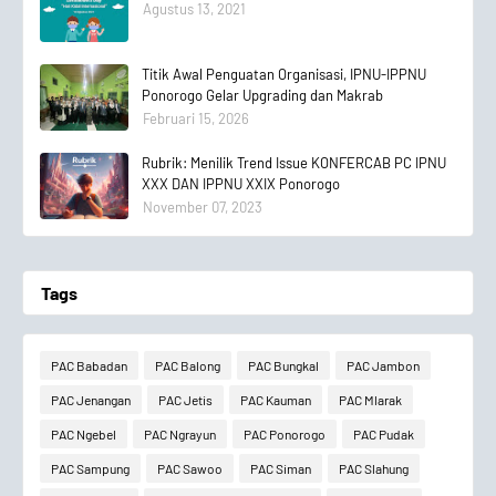
Agustus 13, 2021
Titik Awal Penguatan Organisasi, IPNU-IPPNU
Ponorogo Gelar Upgrading dan Makrab
Februari 15, 2026
Rubrik: Menilik Trend Issue KONFERCAB PC IPNU
XXX DAN IPPNU XXIX Ponorogo
November 07, 2023
Tags
PAC Babadan
PAC Balong
PAC Bungkal
PAC Jambon
PAC Jenangan
PAC Jetis
PAC Kauman
PAC Mlarak
PAC Ngebel
PAC Ngrayun
PAC Ponorogo
PAC Pudak
PAC Sampung
PAC Sawoo
PAC Siman
PAC Slahung