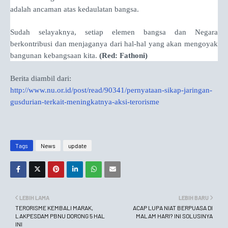
adalah ancaman atas kedaulatan bangsa.
Sudah selayaknya, setiap elemen bangsa dan Negara
berkontribusi dan menjaganya dari hal-hal yang akan mengoyak
bangunan kebangsaan kita.
(Red: Fathoni)
Berita diambil dari:
http://www.nu.or.id/post/read/90341/pernyataan-sikap-jaringan-
gusdurian-terkait-meningkatnya-aksi-terorisme
Tags
News
update
LEBIH LAMA
LEBIH BARU
TERORISME KEMBALI MARAK,
ACAP LUPA NIAT BERPUASA DI
LAKPESDAM PBNU DORONG 5 HAL
MALAM HARI? INI SOLUSINYA
INI