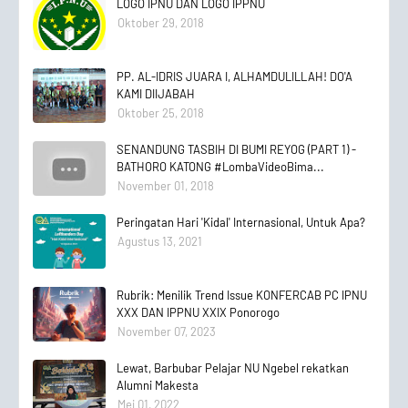
LOGO IPNU DAN LOGO IPPNU
Oktober 29, 2018
PP. AL-IDRIS JUARA I, ALHAMDULILLAH! DO'A
KAMI DIIJABAH
Oktober 25, 2018
SENANDUNG TASBIH DI BUMI REYOG (PART 1) -
BATHORO KATONG #LombaVideoBima...
November 01, 2018
Peringatan Hari 'Kidal' Internasional, Untuk Apa?
Agustus 13, 2021
Rubrik: Menilik Trend Issue KONFERCAB PC IPNU
XXX DAN IPPNU XXIX Ponorogo
November 07, 2023
Lewat, Barbubar Pelajar NU Ngebel rekatkan
Alumni Makesta
Mei 01, 2022