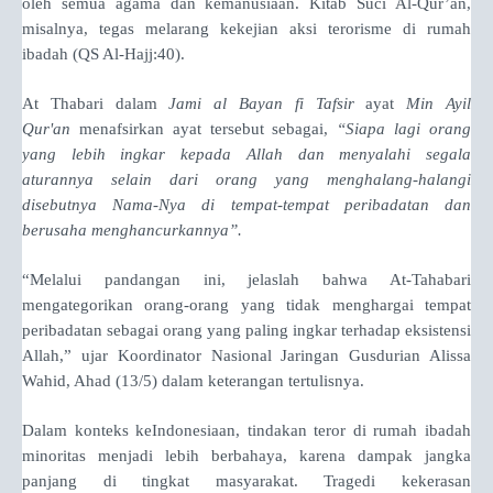
oleh semua agama dan kemanusiaan. Kitab Suci Al-Qur’an,
misalnya, tegas melarang kekejian aksi terorisme di rumah
ibadah (QS Al-Hajj:40).
At Thabari dalam
Jami al Bayan fi Tafsir
ayat
Min Ayil
Qur'an
menafsirkan ayat tersebut sebagai,
“Siapa lagi orang
yang lebih ingkar kepada Allah dan menyalahi segala
aturannya selain dari orang yang menghalang-halangi
disebutnya Nama-Nya di tempat-tempat peribadatan dan
berusaha menghancurkannya”.
“Melalui pandangan ini, jelaslah bahwa At-Tahabari
mengategorikan orang-orang yang tidak menghargai tempat
peribadatan sebagai orang yang paling ingkar terhadap eksistensi
Allah,” ujar Koordinator Nasional Jaringan Gusdurian Alissa
Wahid, Ahad (13/5) dalam keterangan tertulisnya.
Dalam konteks keIndonesiaan, tindakan teror di rumah ibadah
minoritas menjadi lebih berbahaya, karena dampak jangka
panjang di tingkat masyarakat. Tragedi kekerasan