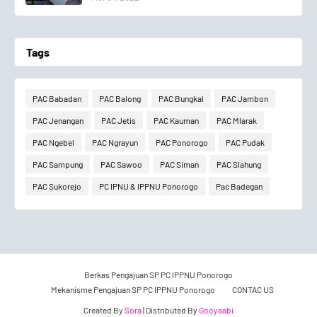
Tags
PAC Babadan
PAC Balong
PAC Bungkal
PAC Jambon
PAC Jenangan
PAC Jetis
PAC Kauman
PAC Mlarak
PAC Ngebel
PAC Ngrayun
PAC Ponorogo
PAC Pudak
PAC Sampung
PAC Sawoo
PAC Siman
PAC Slahung
PAC Sukorejo
PC IPNU & IPPNU Ponorogo
Pac Badegan
Berkas Pengajuan SP PC IPPNU Ponorogo
Mekanisme Pengajuan SP PC IPPNU Ponorogo
CONTAC US
Created By
Sora
| Distributed By
Gooyaabi