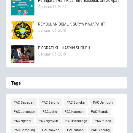
Peringatan Hari 'Kidal' Internasional, Untuk Apa?
Agustus 13, 2021
REMBULAN DIBALIK SURYA MAJAPAHIT
Januari 03, 2018
BIOGRAFI KH. HASYIM SHOLEH
Januari 03, 2018
Tags
PAC Babadan
PAC Balong
PAC Bungkal
PAC Jambon
PAC Jenangan
PAC Jetis
PAC Kauman
PAC Mlarak
PAC Ngebel
PAC Ngrayun
PAC Ponorogo
PAC Pudak
PAC Sampung
PAC Sawoo
PAC Siman
PAC Slahung