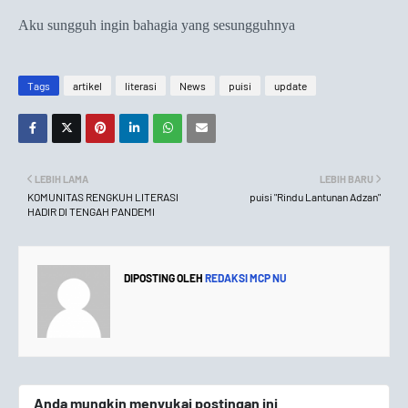
Aku sungguh ingin bahagia yang sesungguhnya
Tags
artikel
literasi
News
puisi
update
LEBIH LAMA
LEBIH BARU
KOMUNITAS RENGKUH LITERASI
puisi "Rindu Lantunan Adzan"
HADIR DI TENGAH PANDEMI
DIPOSTING OLEH
REDAKSI MCP NU
Anda mungkin menyukai postingan ini