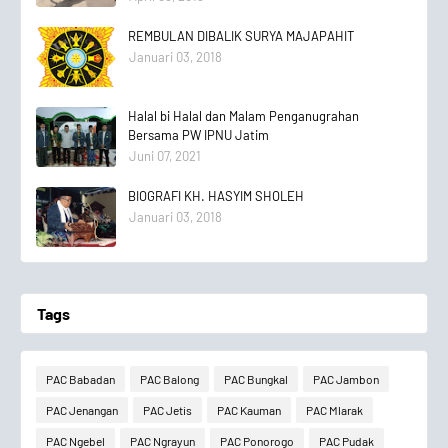
REMBULAN DIBALIK SURYA MAJAPAHIT
Januari 03, 2018
Halal bi Halal dan Malam Penganugrahan
Bersama PW IPNU Jatim
Juni 07, 2021
BIOGRAFI KH. HASYIM SHOLEH
Januari 03, 2018
Tags
PAC Babadan
PAC Balong
PAC Bungkal
PAC Jambon
PAC Jenangan
PAC Jetis
PAC Kauman
PAC Mlarak
PAC Ngebel
PAC Ngrayun
PAC Ponorogo
PAC Pudak