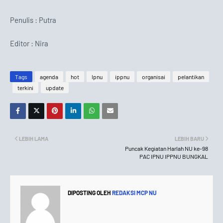
Penulis : Putra
Editor : Nira
Tags
agenda
hot
Ipnu
ippnu
organisai
pelantikan
terkini
update
LEBIH LAMA
LEBIH BARU
Puncak Kegiatan Harlah NU ke-98
PAC IPNU IPPNU BUNGKAL
DIPOSTING OLEH
REDAKSI MCP NU