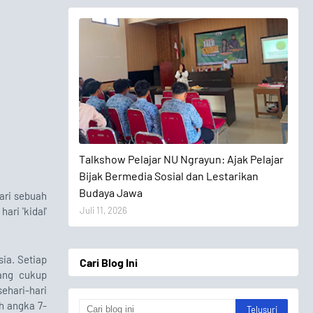
Talkshow Pelajar
Talkshow Pelajar NU Ngrayun: Ajak Pelajar
Bijak Bermedia Sosial dan Lestarikan
Budaya Jawa
ari sebuah
ari 'kidal'
Juli 11, 2026
ia. Setiap
Cari Blog Ini
yang cukup
ehari-hari
uh angka 7-