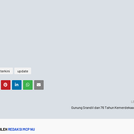
terkini
update
L
Gunung Srandil dan 76 Tahun Kemerdekaa
 OLEH
REDAKSI MCP NU