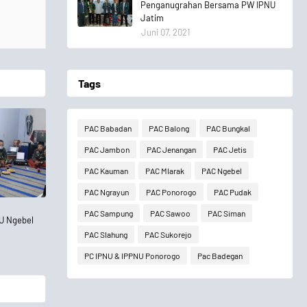
Penganugrahan Bersama PW IPNU
Jatim
Juni 07, 2021
Tags
PAC Babadan
PAC Balong
PAC Bungkal
PAC Jambon
PAC Jenangan
PAC Jetis
PAC Kauman
PAC Mlarak
PAC Ngebel
PAC Ngrayun
PAC Ponorogo
PAC Pudak
PAC Sampung
PAC Sawoo
PAC Siman
U Ngebel
PAC Slahung
PAC Sukorejo
PC IPNU & IPPNU Ponorogo
Pac Badegan