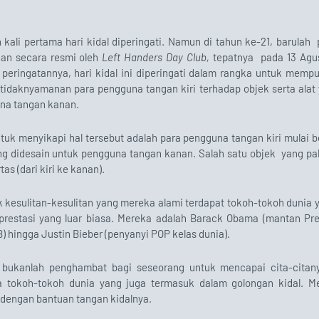
kali pertama hari kidal diperingati. Namun di tahun ke-21, barulah 
ikan secara resmi oleh
Left Handers Day Club,
tepatnya
pada 13 Agu
 peringatannya, hari kidal ini diperingati dalam rangka untuk mempu
tidaknyamanan para pengguna tangan kiri terhadap objek serta alat 
una tangan kanan.
tuk menyikapi hal tersebut adalah para pengguna tangan kiri mulai b
ng didesain untuk pengguna tangan kanan. Salah satu objek yang pali
tas (dari kiri ke kanan).
k kesulitan-kesulitan yang mereka alami terdapat tokoh-tokoh dunia y
 prestasi yang luar biasa. Mereka adalah Barack Obama (mantan Pre
) hingga Justin Bieber (penyanyi POP kelas dunia).
l bukanlah penghambat bagi seseorang untuk mencapai cita-citany
ya tokoh-tokoh dunia yang juga termasuk dalam golongan kidal. M
 dengan bantuan tangan kidalnya.