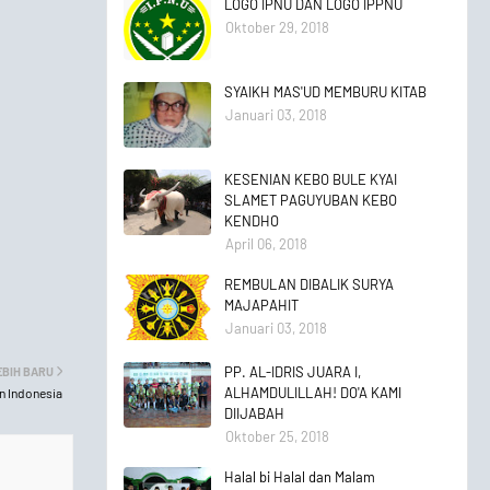
LOGO IPNU DAN LOGO IPPNU
Oktober 29, 2018
SYAIKH MAS'UD MEMBURU KITAB
Januari 03, 2018
KESENIAN KEBO BULE KYAI
SLAMET PAGUYUBAN KEBO
KENDHO
April 06, 2018
REMBULAN DIBALIK SURYA
MAJAPAHIT
Januari 03, 2018
PP. AL-IDRIS JUARA I,
EBIH BARU
ALHAMDULILLAH! DO'A KAMI
n Indonesia
DIIJABAH
Oktober 25, 2018
Halal bi Halal dan Malam