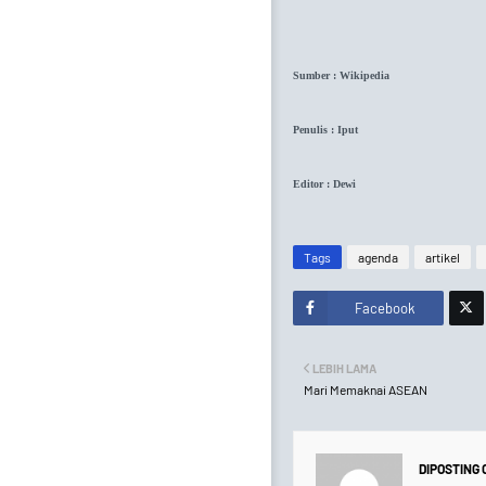
Sumber : Wikipedia
Penulis : Iput
Editor : Dewi
Tags
agenda
artikel
Facebook
Twitt
LEBIH LAMA
er
Mari Memaknai ASEAN
DIPOSTING