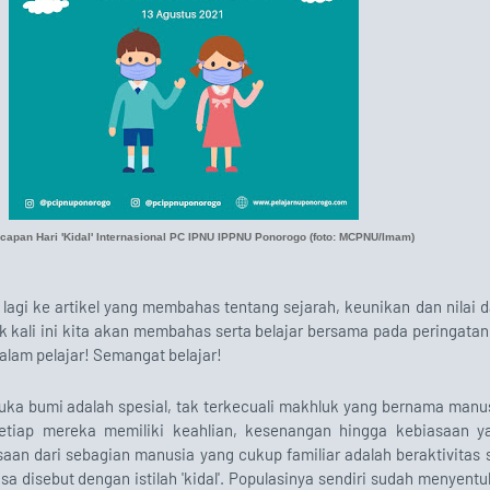
capan Hari 'Kidal' Internasional PC IPNU IPPNU Ponorogo (foto: MCPNU/Imam)
 lagi ke artikel yang membahas tentang sejarah, keunikan dan nilai d
k kali ini kita akan membahas serta belajar bersama pada peringatan h
lam pelajar! Semangat belajar!
ka bumi adalah spesial, tak terkecuali makhluk yang bernama manus
setiap mereka memiliki keahlian, kesenangan hingga kebiasaan 
aan dari sebagian manusia yang cukup familiar adalah beraktivitas s
sa disebut dengan istilah 'kidal'. Populasinya sendiri sudah menyent