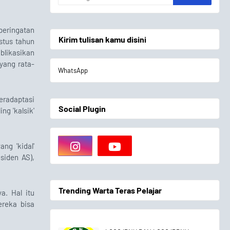
peringatan
Kirim tulisan kamu disini
stus tahun
blikasikan
yang rata-
WhatsApp
eradaptasi
Social Plugin
ng 'kalsik'
ang 'kidal'
siden AS),
Trending Warta Teras Pelajar
a. Hal itu
ereka bisa