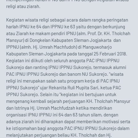
religi atau ziarah.
Kegiatan wisata religi sebagai acara dalam rangka peringatan
harlah IPNU ke 64 dan IPPNU ke 63 yaitu dengan berkunjung
atau Ziarah ke makam pendiri IPNU (alm. Prof. Dr. KH. Tholchah
Mansyur) di Dongkelan Kabupaten Sleman Jogjakarta dan
IPPNU (almh. Hj. Umrah Machfudoh) di Manguwoharjo
Kabupaten Sleman Jogjakarta pada tanggal 25 Februari 2018.
Kegiatan ini diikuti oleh seluruh anggota PAC IPNU IPPNU
Sukorejo dan ranting IPNU IPPNU Sukorejo, termasuk alumni
PAC IPNU IPPNU Sukorejo dan banom NU Sukorejo. “wisata
religi ini merupakan salah satu program kerja di PAC IPNU
IPPNU Sukorejo” ujar Rekanita Ruli Mupita Sari, ketua PAC
IPPNU Sukorejo. Selain itu “kegiatan ini bertujuan untuk
mengenang kembali sejarah perjuangan KH. Tholchah Mansyur
dan Istrinya Hj. Umrah Machfudzah ketika mendirikan
organisasi IPNU IPPNU ini 64 dan 63 tahun silam, dengan
adanya ziarah ini diharapkan dapat memberikan motivasi serta
ke istiqomahan bagi anggota PAC IPNU IPPNU Sukorejo dalam
melanjutakan perjuangan beliau KH. Tholchah dan Hj.