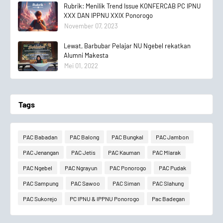
Rubrik: Menilik Trend Issue KONFERCAB PC IPNU
XXX DAN IPPNU XXIX Ponorogo
November 07, 2023
Lewat, Barbubar Pelajar NU Ngebel rekatkan
Alumni Makesta
Mei 01, 2022
Tags
PAC Babadan
PAC Balong
PAC Bungkal
PAC Jambon
PAC Jenangan
PAC Jetis
PAC Kauman
PAC Mlarak
PAC Ngebel
PAC Ngrayun
PAC Ponorogo
PAC Pudak
PAC Sampung
PAC Sawoo
PAC Siman
PAC Slahung
PAC Sukorejo
PC IPNU & IPPNU Ponorogo
Pac Badegan