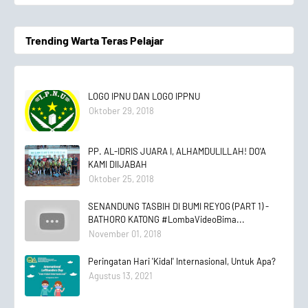
Trending Warta Teras Pelajar
LOGO IPNU DAN LOGO IPPNU
Oktober 29, 2018
PP. AL-IDRIS JUARA I, ALHAMDULILLAH! DO'A
KAMI DIIJABAH
Oktober 25, 2018
SENANDUNG TASBIH DI BUMI REYOG (PART 1) -
BATHORO KATONG #LombaVideoBima...
November 01, 2018
Peringatan Hari 'Kidal' Internasional, Untuk Apa?
Agustus 13, 2021