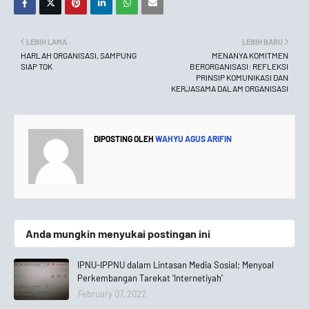
LEBIH LAMA
LEBIH BARU
HARLAH ORGANISASI, SAMPUNG
MENANYA KOMITMEN
SIAP TOK
BERORGANISASI: REFLEKSI
PRINSIP KOMUNIKASI DAN
KERJASAMA DALAM ORGANISASI
DIPOSTING OLEH
WAHYU AGUS ARIFIN
Anda mungkin menyukai postingan ini
IPNU-IPPNU dalam Lintasan Media Sosial; Menyoal
Perkembangan Tarekat ‘Internetiyah’
February 07, 2022