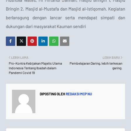
Musholla Wates, MI Miftahul Jannah, Masjid Bringin 1, Masjid
Bringin 2, Masjid al-Mustafa dan Masjid al-Istiqomah. Kegiatan
berlansgung dengan lancar serta mendapat simpati dan
dukungan dari masyarakat Kauman sendiri
LEBIH LAMA
LEBIH BARU
Pro-Kontra Kebijakan Majelis Ulama
Pembelajaran Daring, lebih terkesan
Indonesia Tentang Ibadah dalam
garing.
Pandemi Covid 19
DIPOSTING OLEH
REDAKSI MCP NU