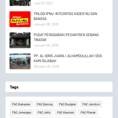
Juni 07, 2021
TRILOGI IPNU: INTEGRITAS KADER NU DAN
BANGSA
Januari 06, 2018
PUSAT PERADABAN | PESANTREN GEBANG
TINATAR
Januari 03, 2018
PP. AL-IDRIS JUARA I, ALHAMDULILLAH! DO'A
KAMI DIIJABAH
Oktober 25, 2018
Tags
PAC Babadan
PAC Balong
PAC Bungkal
PAC Jambon
PAC Jenangan
PAC Jetis
PAC Kauman
PAC Mlarak