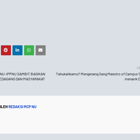
L
IPNU-IPPNU SAMBIT BAGIKAN
Tahukahkamu? Mengenang Sang Maestro of Campur Sar
PEDAGANG DAN MASYARAKAT
menarik 
 OLEH
REDAKSI MCP NU