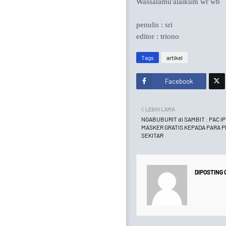
Wassalamu'alaikum wr wb
penulis : sri
editor : triono
Tags
artikel
Facebook
Twitt
LEBIH LAMA
er
NGABUBURIT di SAMBIT : PAC 
MASKER GRATIS KEPADA PARA 
SEKITAR
DIPOSTING