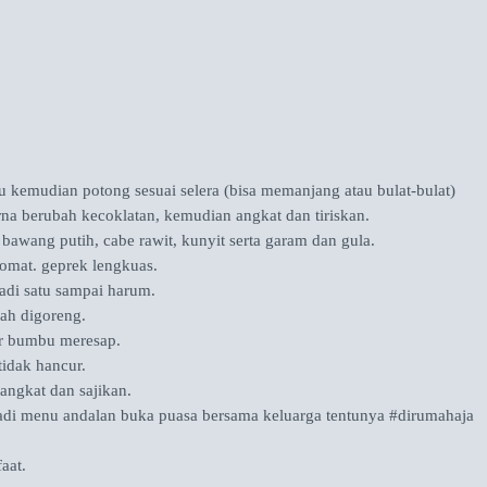
ulu kemudian potong sesuai selera (bisa memanjang atau bulat-bulat)
rna berubah kecoklatan, kemudian angkat dan tiriskan.
awang putih, cabe rawit, kunyit serta garam dan gula.
 tomat. geprek lengkuas.
adi satu sampai harum.
lah digoreng.
gar bumbu meresap.
tidak hancur.
angkat dan sajikan.
jadi menu andalan buka puasa bersama keluarga tentunya #dirumahaja
aat.