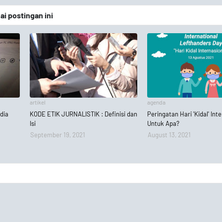
 postingan ini
artikel
agenda
dia
KODE ETIK JURNALISTIK : Definisi dan
Peringatan Hari 'Kidal' Int
Isi
Untuk Apa?
September 19, 2021
August 13, 2021