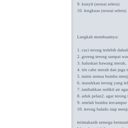
9. kunyit (sesuai selera)
10. lengkuas (sesuai selera)
Langkah membuatnya:
1. cuci terong terlebih dah
2. goreng terong sampai wa
3. haluskan bawang merah, b
4. iris cabe merah dan juga
5. tumis semua bumbu menj
6. masukkan terong yang te
7. tambahkan sedikit air a
8. aduk pelan2. agar terong 
9. setelah bumbu tercampur 
10. terong balado siap men
terimakasih semoga bermanf