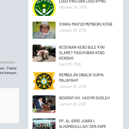
LOGO IPNU DAN LOGO IPPNU
Oktober 29, 2018
SYAIKH MAS'UD MEMBURU KITAB
Januari 03, 2018
KESENIAN KEBO BULE KYAI
SLAMET PAGUYUBAN KEBO
KENDHO
EBIH BARU
April 06, 2018
i : 3 fakta
Didi Kempot
REMBULAN DIBALIK SURYA
MAJAPAHIT
Januari 03, 2018
BIOGRAFI KH. HASYIM SHOLEH
Januari 03, 2018
PP. AL-IDRIS JUARA I,
ALHAMDULILLAH! DO'A KAMI