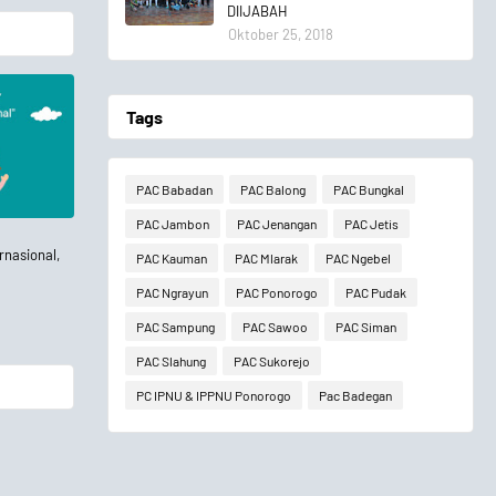
DIIJABAH
Oktober 25, 2018
Tags
PAC Babadan
PAC Balong
PAC Bungkal
PAC Jambon
PAC Jenangan
PAC Jetis
ernasional,
PAC Kauman
PAC Mlarak
PAC Ngebel
PAC Ngrayun
PAC Ponorogo
PAC Pudak
PAC Sampung
PAC Sawoo
PAC Siman
PAC Slahung
PAC Sukorejo
PC IPNU & IPPNU Ponorogo
Pac Badegan