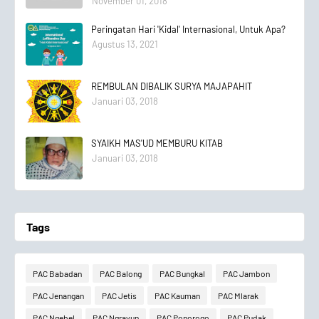
November 01, 2018
Peringatan Hari 'Kidal' Internasional, Untuk Apa?
Agustus 13, 2021
REMBULAN DIBALIK SURYA MAJAPAHIT
Januari 03, 2018
SYAIKH MAS'UD MEMBURU KITAB
Januari 03, 2018
Tags
PAC Babadan
PAC Balong
PAC Bungkal
PAC Jambon
PAC Jenangan
PAC Jetis
PAC Kauman
PAC Mlarak
PAC Ngebel
PAC Ngrayun
PAC Ponorogo
PAC Pudak