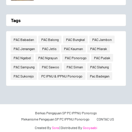
Tags
PAC Babadan
PAC Balong
PAC Bungkal
PAC Jambon
PAC Jenangan
PAC Jetis
PAC Kauman
PAC Mlarak
PAC Ngebel
PAC Ngrayun
PAC Ponorogo
PAC Pudak
PAC Sampung
PAC Sawoo
PAC Siman
PAC Slahung
PAC Sukorejo
PC IPNU & IPPNU Ponorogo
Pac Badegan
Berkas Pengajuan SP PC IPPNU Ponorogo
Mekanisme Pengajuan SP PC IPPNU Ponorogo
CONTAC US
Created By
Sora
| Distributed By
Gooyaabi