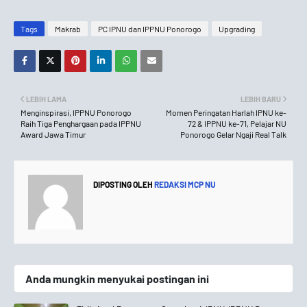
Tags
Makrab
PC IPNU dan IPPNU Ponorogo
Upgrading
LEBIH LAMA
LEBIH BARU
Menginspirasi, IPPNU Ponorogo
Momen Peringatan Harlah IPNU ke-
Raih Tiga Penghargaan pada IPPNU
72 & IPPNU ke-71, Pelajar NU
Award Jawa Timur
Ponorogo Gelar Ngaji Real Talk
DIPOSTING OLEH
REDAKSI MCP NU
Anda mungkin menyukai postingan ini