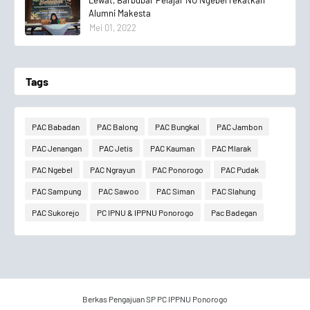
Lewat, Barbubar Pelajar NU Ngebel rekatkan
Alumni Makesta
Mei 01, 2022
Tags
PAC Babadan
PAC Balong
PAC Bungkal
PAC Jambon
PAC Jenangan
PAC Jetis
PAC Kauman
PAC Mlarak
PAC Ngebel
PAC Ngrayun
PAC Ponorogo
PAC Pudak
PAC Sampung
PAC Sawoo
PAC Siman
PAC Slahung
PAC Sukorejo
PC IPNU & IPPNU Ponorogo
Pac Badegan
Berkas Pengajuan SP PC IPPNU Ponorogo