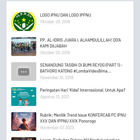
LOGO IPNU DAN LOGO IPPNU
Oktober 29, 2018
PP. AL-IDRIS JUARA I, ALHAMDULILLAH! DO'A
KAMI DIIJABAH
Oktober 25, 2018
SENANDUNG TASBIH DI BUMI REYOG (PART 1) -
BATHORO KATONG #LombaVideoBima...
November 01, 2018
Peringatan Hari 'Kidal' Internasional, Untuk Apa?
Agustus 13, 2021
Rubrik: Menilik Trend Issue KONFERCAB PC IPNU
XXX DAN IPPNU XXIX Ponorogo
November 07, 2023