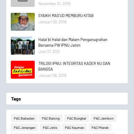
November 01, 2018
SYAIKH MAS'UD MEMBURU KITAB
Januari 03, 2018
Halal bi Halal dan Malam Penganugrahan
Bersama PW IPNU Jatim
Juni 07, 2021
TRILOGI IPNU: INTEGRITAS KADER NU DAN
BANGSA
Januari 06, 2018
Tags
PAC Babadan
PAC Balong
PAC Bungkal
PAC Jambon
PAC Jenangan
PAC Jetis
PAC Kauman
PAC Mlarak