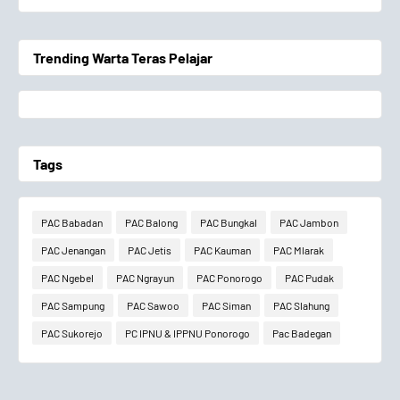
Trending Warta Teras Pelajar
Tags
PAC Babadan
PAC Balong
PAC Bungkal
PAC Jambon
PAC Jenangan
PAC Jetis
PAC Kauman
PAC Mlarak
PAC Ngebel
PAC Ngrayun
PAC Ponorogo
PAC Pudak
PAC Sampung
PAC Sawoo
PAC Siman
PAC Slahung
PAC Sukorejo
PC IPNU & IPPNU Ponorogo
Pac Badegan