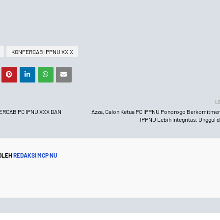
KONFERCAB IPPNU XXIX
L
NFERCAB PC IPNU XXX DAN
Azza, Calon Ketua PC IPPNU Ponorogo Berkomitm
IPPNU Lebih Integritas, Unggul 
 OLEH
REDAKSI MCP NU