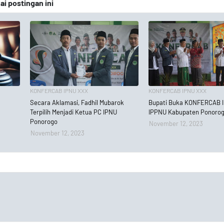
 postingan ini
KONFERCAB IPNU XXX
KONFERCAB IPNU XXX
Secara Aklamasi, Fadhil Mubarok
Bupati Buka KONFERCAB 
Terpilih Menjadi Ketua PC IPNU
IPPNU Kabupaten Ponoro
Ponorogo
November 12, 2023
November 12, 2023