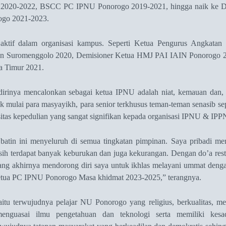
 2020-2022, BSCC PC IPNU Ponorogo 2019-2021, hingga naik ke D
ogo 2021-2023.
 aktif dalam organisasi kampus. Seperti Ketua Pengurus Angkata
n Suromenggolo 2020, Demisioner Ketua HMJ PAI IAIN Ponorogo 
 Timur 2021.
dirinya
mencalonkan sebagai ketua
IPNU
adalah niat, kemauan
dan
ak
mulai
para masyayikh, para senior terkhusus teman-teman senasib se
nsitas kepedulian yang sangat signifikan kepada organisasi IPNU
&
IPP
 batin ini menyeluruh di semua tingkatan pimpinan. Saya pribadi me
sih terdapat banyak keburukan dan juga kekurangan. Dengan do’a rest
ang akhirnya mendorong diri saya untuk ikhlas melayani ummat denga
ketua PC IPNU Ponorogo Masa khidmat 2023-2025
,
” terangnya.
yaitu terwujudnya pelajar NU Ponorogo yang religius, berkualitas, me
 menguasai ilmu pengetahuan dan teknologi serta memiliki kes