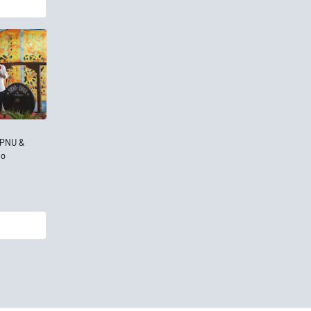
IPNU &
go