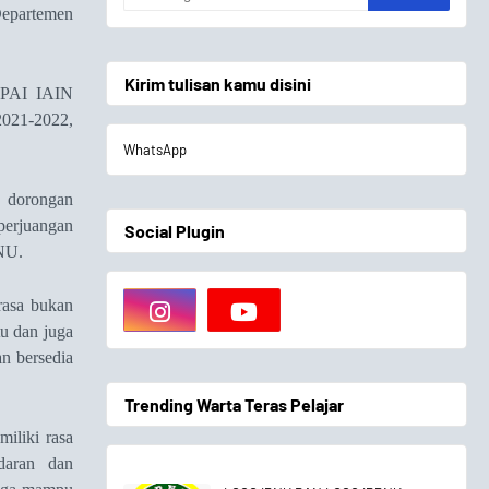
epartemen
Kirim tulisan kamu disini
n PAI IAIN
2021-2022,
WhatsApp
,
dorongan
perjuangan
Social Plugin
NU.
rasa bukan
u dan juga
n bersedia
Trending Warta Teras Pelajar
miliki rasa
adaran dan