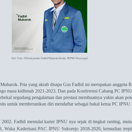
Ket. Foto: Official poster Fadhil Mubarak (Huda, MCPNU Ponorogo)
l Mubarok. Pria yang akrab disapa Gus Fadhil ini merupakan anggota 
ogo
masa kidhmah 2021-2023
. Dan pada Konferensi Cabang PC IPN
erbekal segudang pengalaman dan prestasi membuatnya yakin akan pot
stis
untuk
memberanikan diri
mendaftar sebagai
bakal ketua
PC IPNU 
l 2002. Fadhil
memulai karier IPNU nya sejak di tingkat ranting, mul
 Waka Kaderisasi PAC IPNU Sukorejo 2018-2020, kemudian terpil