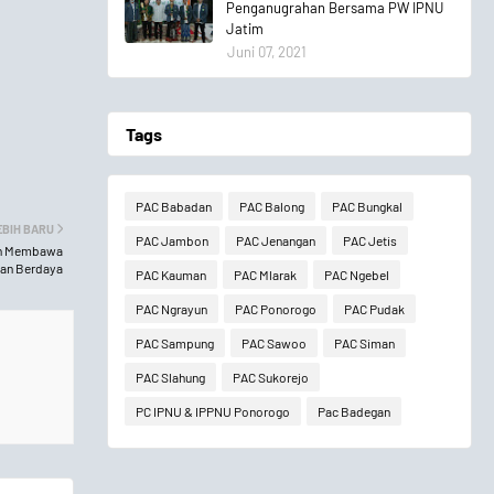
Penganugrahan Bersama PW IPNU
Jatim
Juni 07, 2021
Tags
PAC Babadan
PAC Balong
PAC Bungkal
EBIH BARU
PAC Jambon
PAC Jenangan
PAC Jetis
en Membawa
dan Berdaya
PAC Kauman
PAC Mlarak
PAC Ngebel
PAC Ngrayun
PAC Ponorogo
PAC Pudak
PAC Sampung
PAC Sawoo
PAC Siman
PAC Slahung
PAC Sukorejo
PC IPNU & IPPNU Ponorogo
Pac Badegan