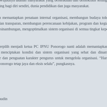
rwujudnya tatanan masyarakat yang berkeadilan dan demokratis sehi
ng bagi diri sendiri, dunia pendidikan dan juga masyarakat.
n memantapkan penataan internal organisasi, membangun budaya toler
dan transparan, membangun perencanaan kebijakan, program dan kegia
sinambungan, mengoptimalkan sistem organisasi di semua tingkat kep
terpilih menjadi ketua PC IPNU Ponorogo nanti adalah memantapka
n menciptakan kondisi dan sistem organisasi yang sehat dan dinam
e dan penguatan karakter pengurus untuk mengelola organisasi. “Har
rogo tetap jaya dan eksis selalu”, pungkasnya.
audin