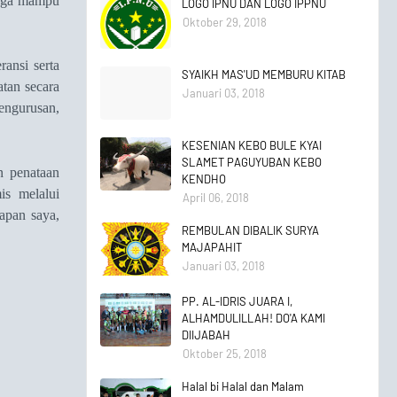
ngga mampu
LOGO IPNU DAN LOGO IPPNU
Oktober 29, 2018
ansi serta
SYAIKH MAS'UD MEMBURU KITAB
tan secara
Januari 03, 2018
engurusan,
KESENIAN KEBO BULE KYAI
SLAMET PAGUYUBAN KEBO
n penataan
KENDHO
is melalui
April 06, 2018
apan saya,
REMBULAN DIBALIK SURYA
MAJAPAHIT
Januari 03, 2018
PP. AL-IDRIS JUARA I,
ALHAMDULILLAH! DO'A KAMI
DIIJABAH
Oktober 25, 2018
Halal bi Halal dan Malam