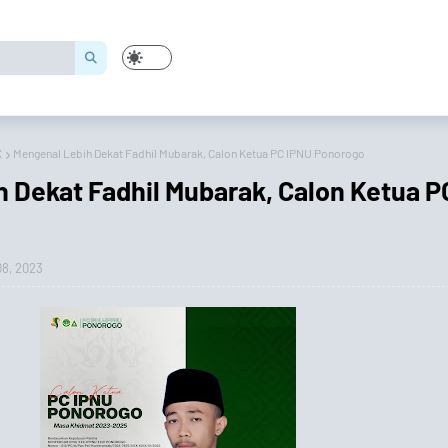
X
Mengenal Lebih Dekat Fadhil Mubarak, Calon Ketua PC IPNU Ponorogo
 Dekat Fadhil Mubarak, Calon Ketua P
8, 2023