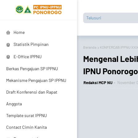
Home
Statistik Pimpinan
Beranda
KONFERCAB IPPNU XXI
Mengenal Lebih
E-Office IPPNU
IPNU Ponorogo
Berkas Pengajuan SP IPPNU
Mekanisme Pengajuan SP IPPNU
Redaksi MCP NU
November 0
Draft Konferensi dan Rapat
Anggota
Template surat IPPNU
Contact Cimin Kanita