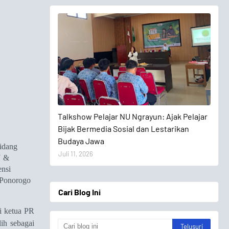
Talkshow Pelajar
Talkshow Pelajar NU Ngrayun: Ajak Pelajar
Bijak Bermedia Sosial dan Lestarikan
Budaya Jawa
Bidang
Juli 11, 2026
U
&
ensi
Ponorogo
Cari Blog Ini
ai ketua PR
ih sebagai