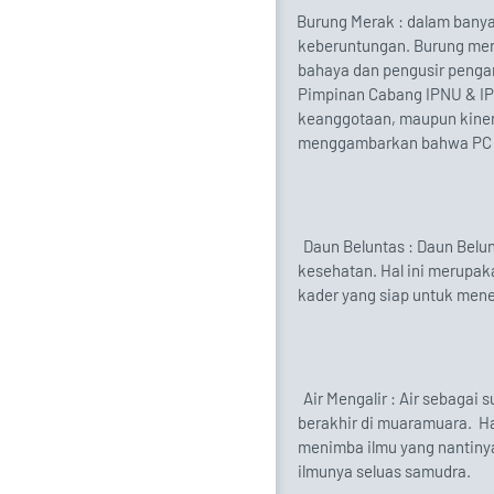
1.
Burung Merak : dalam ban
keberuntungan. Burung mer
bahaya dan pengusir pengar
Pimpinan Cabang IPNU & IP
keanggotaan, maupun kiner
menggambarkan bahwa PC I
2.
Daun Beluntas : Daun Belu
kesehatan. Hal ini merupa
kader yang siap untuk mene
3.
Air Mengalir : Air sebagai
berakhir di muaramuara.
H
menimba ilmu yang nantin
ilmunya seluas samudra.