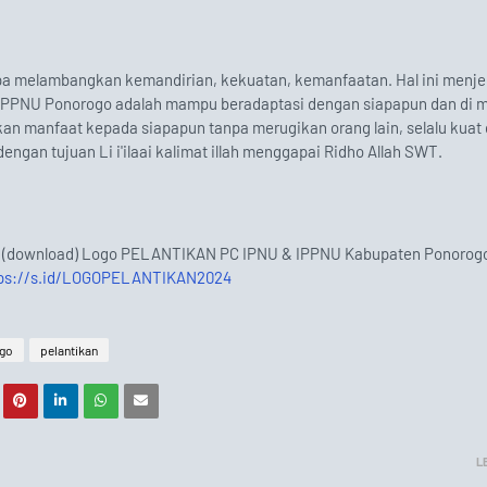
pa melambangkan kemandirian, kekuatan, kemanfaatan. Hal ini menje
IPPNU Ponorogo adalah mampu beradaptasi dengan siapapun dan di
an manfaat kepada siapapun tanpa merugikan orang lain, selalu kuat
dengan tujuan Li i'ilaai kalimat illah menggapai Ridho Allah SWT.
h (download) Logo PELANTIKAN PC IPNU & IPPNU Kabupaten Ponorogo
tps://s.id/LOGOPELANTIKAN2024
ogo
pelantikan
L