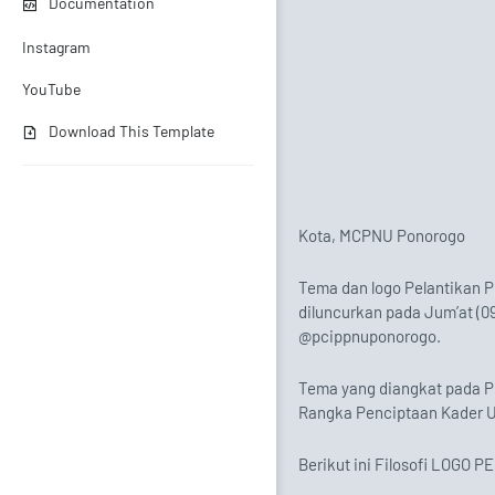
Documentation
Instagram
YouTube
Download This Template
Kota, MCPNU Ponorogo
Tema dan logo Pelantikan 
diluncurkan pada Jum’at (0
@pcippnuponorogo.
Tema yang diangkat pada 
Rangka Penciptaan Kader U
Berikut ini Filosofi LOGO