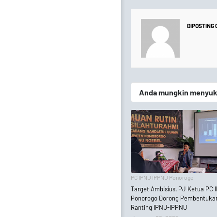
DIPOSTING
Anda mungkin menyukai
PC IPNU IPPNU Ponorogo
Target Ambisius, PJ Ketua PC 
Ponorogo Dorong Pembentuka
Ranting IPNU-IPPNU