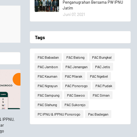
Penganugrahan Bersama PW IPNU
Jatim
Juni 07, 2021
Tags
PAC Babadan
PAC Balong
PAC Bungkal
PAC Jambon
PAC Jenangan
PAC Jetis
PAC Kauman
PAC Mlarak
PAC Ngebel
PAC Ngrayun
PAC Ponorogo
PAC Pudak
PAC Sampung
PAC Sawoo
PAC Siman
PAC Slahung
PAC Sukorejo
PC IPNU & IPPNU Ponorogo
Pac Badegan
& IPPNU,
lar
ogo