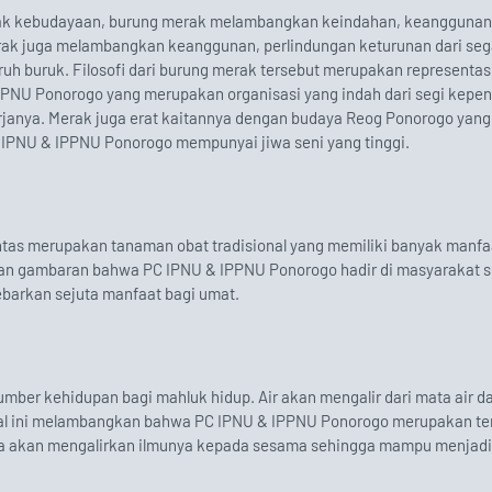
yak kebudayaan, burung merak melambangkan keindahan, keanggunan
ak juga melambangkan keanggunan, perlindungan keturunan dari seg
uh buruk. Filosofi dari burung merak tersebut merupakan representasi
PNU Ponorogo yang merupakan organisasi yang indah dari segi kepe
janya. Merak juga erat kaitannya dengan budaya Reog Ponorogo yang
PNU & IPPNU Ponorogo mempunyai jiwa seni yang tinggi.
ntas merupakan tanaman obat tradisional yang memiliki banyak manfa
kan gambaran bahwa PC IPNU & IPPNU Ponorogo hadir di masyarakat 
barkan sejuta manfaat bagi umat.
 sumber kehidupan bagi mahluk hidup. Air akan mengalir dari mata air d
al ini melambangkan bahwa PC IPNU & IPPNU Ponorogo merupakan t
ya akan mengalirkan ilmunya kepada sesama sehingga mampu menjad