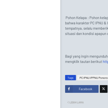
4.
Pohon Kelapa : Pohon kela
bahwa karakter PC IPNU & 
tempatnya, selalu memberik
situasi dan kondisi apapun 
Bagi yang ingin mengundu
mengklik tautan berikut
ht
Tags
PC IPNU IPPNU Ponor
Facebook
Twitt
LEBIH LAMA
er