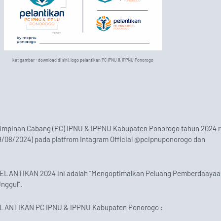
ket gambar : download di sini, logo pelantikan PC IPNU & IPPNU Ponorogo
Pimpinan Cabang (PC) IPNU & IPPNU Kabupaten Ponorogo tahun 2024 
9/08/2024) pada platfrom Intagram Official @pcipnuponorogo dan
PELANTIKAN 2024 ini adalah “Mengoptimalkan Peluang Pemberdaayaa
nggul”.
 PELANTIKAN PC IPNU & IPPNU Kabupaten Ponorogo :