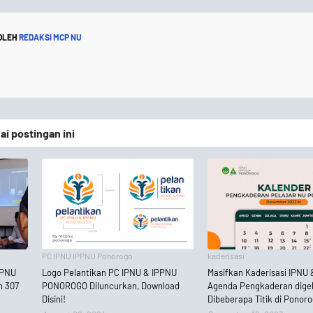
 OLEH
REDAKSI MCP NU
 postingan ini
PC IPNU IPPNU Ponorogo
kaderisasi
IPNU
Logo Pelantikan PC IPNU & IPPNU
Masifkan Kaderisasi IPNU 
n 307
PONOROGO Diluncurkan, Download
Agenda Pengkaderan dige
Disini!
Dibeberapa Titik di Ponor