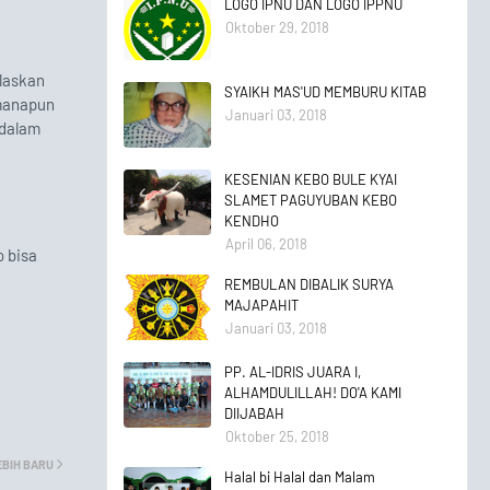
LOGO IPNU DAN LOGO IPPNU
Oktober 29, 2018
laskan
SYAIKH MAS'UD MEMBURU KITAB
 manapun
Januari 03, 2018
 dalam
KESENIAN KEBO BULE KYAI
SLAMET PAGUYUBAN KEBO
KENDHO
April 06, 2018
 bisa
REMBULAN DIBALIK SURYA
MAJAPAHIT
Januari 03, 2018
PP. AL-IDRIS JUARA I,
ALHAMDULILLAH! DO'A KAMI
DIIJABAH
Oktober 25, 2018
EBIH BARU
Halal bi Halal dan Malam