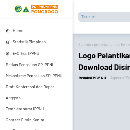
Home
Statistik Pimpinan
Beranda
pelantikan
Logo Pelan
Logo Pelantik
E-Office IPPNU
Download Disin
Berkas Pengajuan SP IPPNU
Mekanisme Pengajuan SP IPPNU
Redaksi MCP NU
Agustus 09,
Draft Konferensi dan Rapat
Anggota
Template surat IPPNU
Contact Cimin Kanita