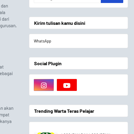
 dan
ala
 dari
Kirim tulisan kamu disini
ngurusan,
WhatsApp
Social Plugin
at
sebagai
an akan
Trending Warta Teras Pelajar
empat
ikanya