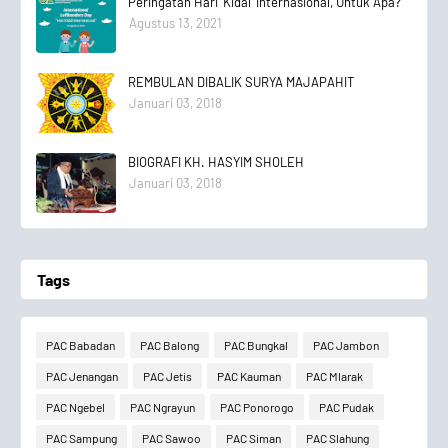
Peringatan Hari 'Kidal' Internasional, Untuk Apa?
Agustus 13, 2021
REMBULAN DIBALIK SURYA MAJAPAHIT
Januari 03, 2018
BIOGRAFI KH. HASYIM SHOLEH
Januari 03, 2018
Tags
PAC Babadan
PAC Balong
PAC Bungkal
PAC Jambon
PAC Jenangan
PAC Jetis
PAC Kauman
PAC Mlarak
PAC Ngebel
PAC Ngrayun
PAC Ponorogo
PAC Pudak
PAC Sampung
PAC Sawoo
PAC Siman
PAC Slahung